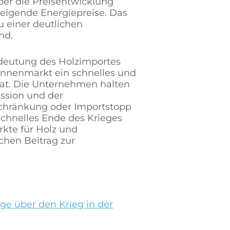
ber die Preisentwicklung
steigende Energiepreise. Das
 einer deutlichen
nd.
edeutung des Holzimportes
innenmarkt ein schnelles und
 hat. Die Unternehmen halten
ission und der
chränkung oder Importstopp
schnelles Ende des Krieges
kte für Holz und
chen Beitrag zur
ge über den Krieg in der