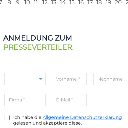
7
8
9
10
11
12
13
14
15
16
17
18
19
20
ANMELDUNG ZUM
PRESSEVERTEILER.
G
V
N
e
o
a
r
r
c
r
n
h
F
E
t
a
n
i
m
i
m
a
r
a
n
e
m
m
i
g
*
e
C
Ich habe die
Allgemeine Datenschutzerklärung
a
l
*
*
h
gelesen und akzeptiere diese.
*
*
*
e